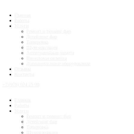
Главная
Работы
Услуги
Ремонт и тюнинг фар
Детейлинг фар
Тонировка
Шумоизоляция
Антигравийная защита
Виниловая оклейка
Дополнительное оборудование
Отзывы
Контакты
+7 (978) 024 25 00
Главная
Работы
Услуги
Ремонт и тюнинг фар
Детейлинг фар
Тонировка
Шумоизоляция