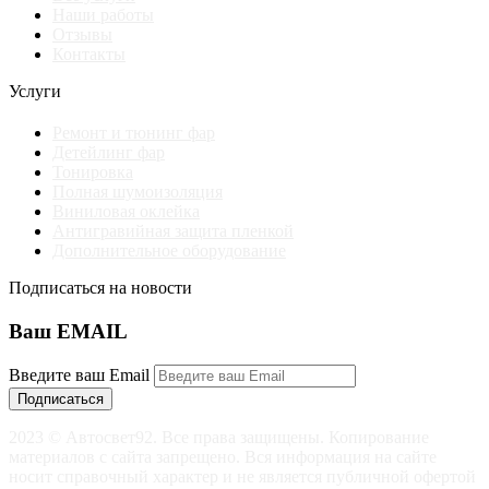
Наши работы
Отзывы
Контакты
Услуги
Ремонт и тюнинг фар
Детейлинг фар
Тонировка
Полная шумоизоляция
Виниловая оклейка
Антигравийная защита пленкой
Дополнительное оборудование
Подписаться на новости
Ваш EMAIL
Введите ваш Email
Подписаться
2023 © Автосвет92. Все права защищены. Копирование
материалов с сайта запрещено. Вся информация на сайте
носит справочный характер и не является публичной офертой